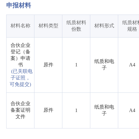
申报材料
纸质材料
纸质材
材料名称
材料类型
材料形式
份数
规格
合伙企业
登记（备
案）申请
纸质和电
书
原件
1
A4
子
(已关联电
子证照，
可免提交)
合伙企业
纸质和电
备案证明
原件
1
A4
子
文件