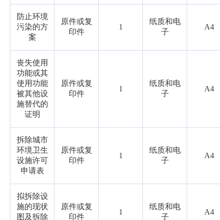
防止环境
原件或复
纸质和电
污染的方
1
A4
印件
子
案
丧失使用
功能或其
使用功能
原件或复
纸质和电
1
A4
被其他设
印件
子
施替代的
证明
拆除城市
环境卫生
原件或复
纸质和电
1
A4
设施许可
印件
子
申请表
拟拆除设
施的现状
原件或复
纸质和电
1
A4
图及拆除
印件
子