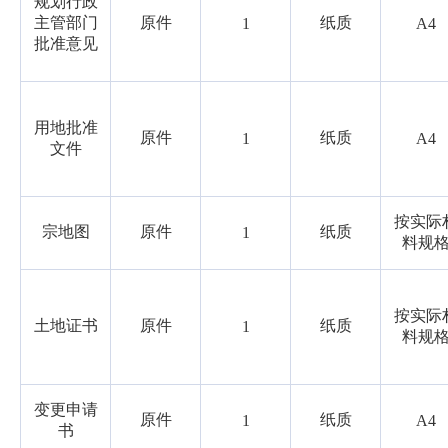
规划行政
主管部门
原件
纸质
1
A4
批准意见
用地批准
原件
纸质
1
A4
文件
按实际
宗地图
原件
纸质
1
料规
按实际
土地证书
原件
纸质
1
料规
变更申请
原件
纸质
1
A4
书