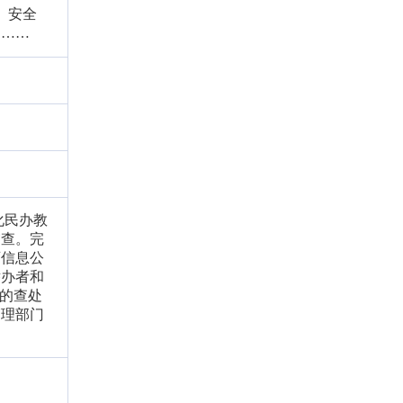
、安全
。……
化民办教
审查。完
育信息公
举办者和
为的查处
管理部门