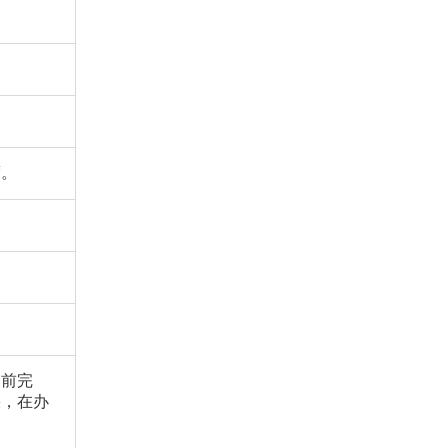
度。
日前完
果，在办