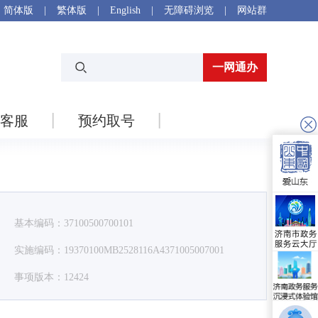
简体版
|
繁体版
|
English
|
无障碍浏览
|
网站群
一网通办
客服
预约取号
基本编码：37100500700101
实施编码：19370100MB2528116A4371005007001
事项版本：12424