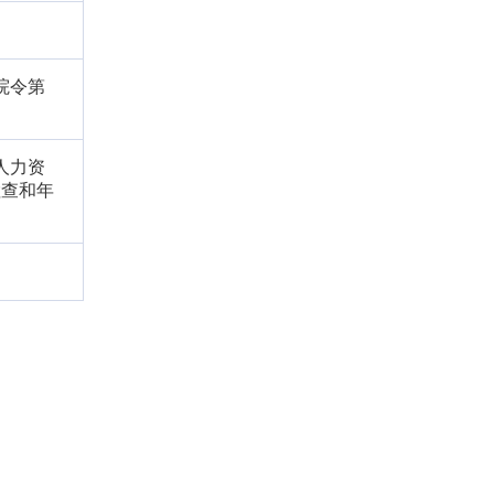
务院令第
人力资
检查和年