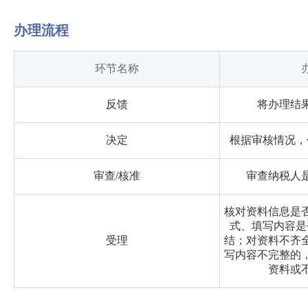
办理流程
环节名称
反馈
将办理结
决定
根据审核情况，
审查/核准
审查纳税人
核对资料信息是
式、填写内容是
受理
结；对资料不齐
写内容不完整的
资料或