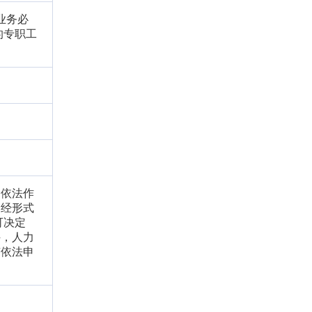
业务必
的专职工
内依法作
当经形式
可决定
件，人力
有依法申