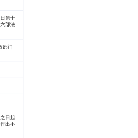
4日第十
等六部法
政部门
请之日起
，作出不