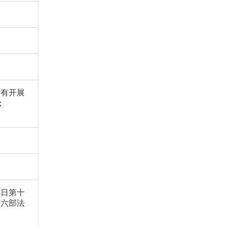
）有开展
；
4日第十
等六部法