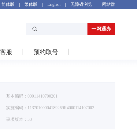
简体版
|
繁体版
|
English
|
无障碍浏览
|
网站群
一网通办
客服
预约取号
基本编码：00011410700201
实施编码：11370100004189269R4000114107002
事项版本：33