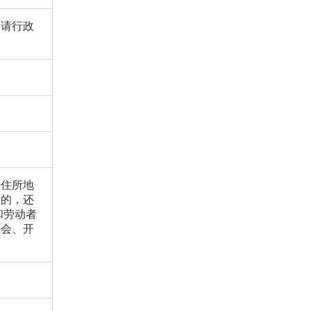
申请行政
向住所地
务的，还
和劳动者
聘会、开