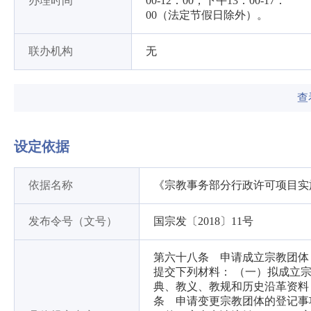
办理时间
00-12：00，下午13：00-17：
00（法定节假日除外）。
联办机构
无
查
设定依据
依据名称
《宗教事务部分行政许可项目实
发布令号（文号）
国宗发〔2018〕11号
第六十八条 申请成立宗教团体
提交下列材料： （一）拟成立
典、教义、教规和历史沿革资料
条 申请变更宗教团体的登记事