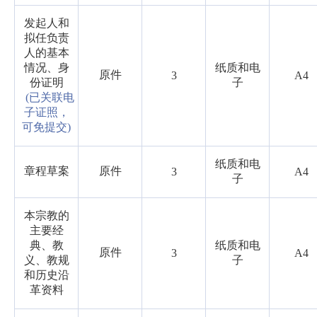
发起人和
拟任负责
人的基本
情况、身
纸质和电
原件
3
A4
份证明
子
(已关联电
子证照，
可免提交)
纸质和电
章程草案
原件
3
A4
子
本宗教的
主要经
典、教
纸质和电
原件
3
A4
义、教规
子
和历史沿
革资料