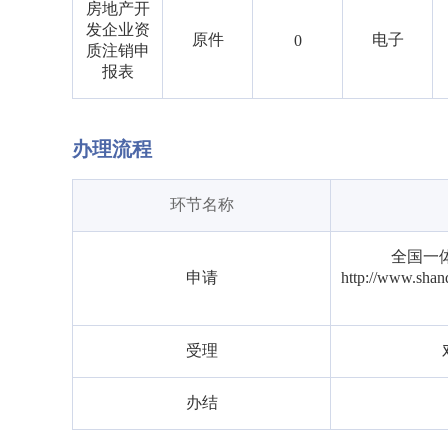
房地产开
发企业资
原件
电子
0
质注销申
报表
办理流程
环节名称
全国一
申请
http://www.
受理
办结