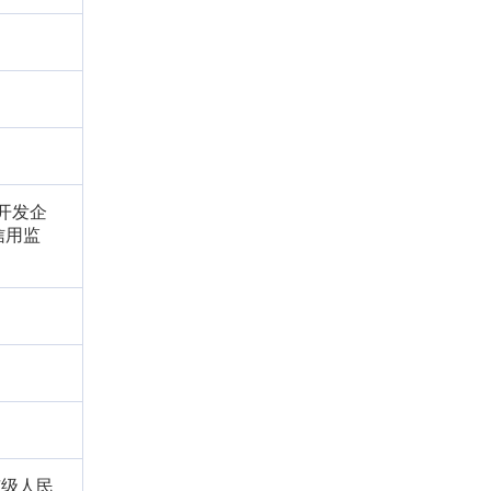
开发企
信用监
市级人民