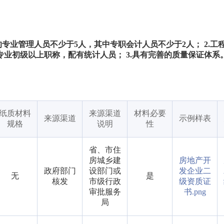
专业管理人员不少于5人，其中专职会计人员不少于2人； 2.工
业初级以上职称，配有统计人员； 3.具有完善的质量保证体系
纸质材料
来源渠道
材料必要
来源渠道
示例样表
规格
说明
性
省、市住
房城乡建
房地产开
政府部门
设部门或
发企业二
无
是
核发
市级行政
级资质证
审批服务
书.png
局