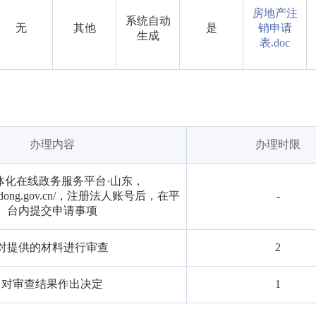
房地产注
系统自动
无
其他
是
销申请
生成
表.doc
办理内容
办理时限
体化在线政务服务平台·山东，
shandong.gov.cn/，注册法人账号后，在平
-
台内提交申请事项
对提供的材料进行审查
2
对审查结果作出决定
1