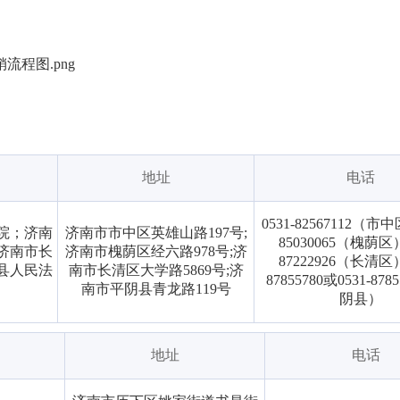
程图.png
地址
电话
0531-82567112（市中
院；济南
济南市市中区英雄山路197号;
85030065（槐荫区）;
济南市长
济南市槐荫区经六路978号;济
87222926（长清区）;
县人民法
南市长清区大学路5869号;济
87855780或0531-87
南市平阴县青龙路119号
阴县）
地址
电话