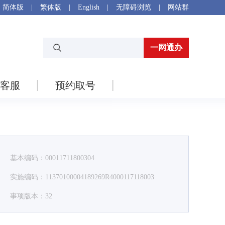
简体版
|
繁体版
|
English
|
无障碍浏览
|
网站群
一网通办
客服
预约取号
基本编码：00011711800304
实施编码：11370100004189269R4000117118003
事项版本：32