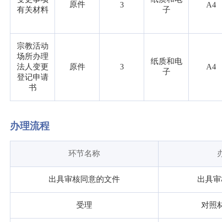
原件
3
A4
有关材料
子
宗教活动
场所办理
纸质和电
法人变更
原件
3
A4
子
登记申请
书
办理流程
环节名称
出具审核同意的文件
出具审
受理
对照