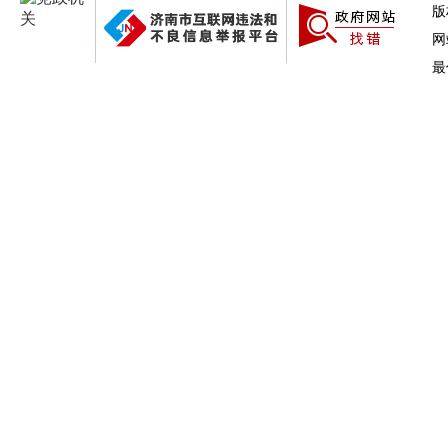
版
网
最