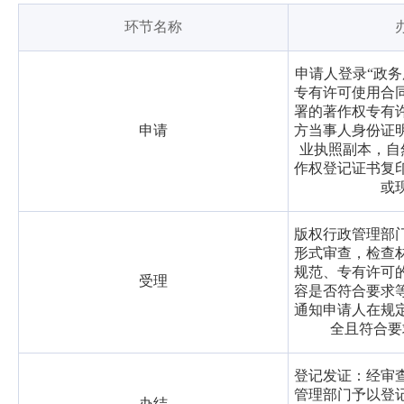
环节名称
申请人登录“政务
专有许可使用合
署的著作权专有
申请
方当事人身份证
业执照副本，自
作权登记证书复
或
版权行政管理部
形式审查，检查
规范、专有许可
受理
容是否符合要求
通知申请人在规
全且符合要
登记发证：经审
管理部门予以登
办结