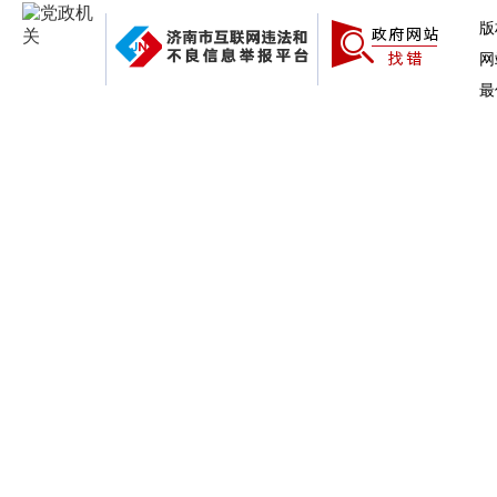
版
网
最