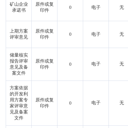
矿山企业
原件或复
0
电子
无
承诺书
印件
上期方案
原件或复
0
电子
无
评审意见
印件
储量核实
报告评审
原件或复
电子
无
0
意见及备
印件
案文件
方案依据
的开发利
用方案专
原件或复
电子
无
0
家评审意
印件
见及备案
文件