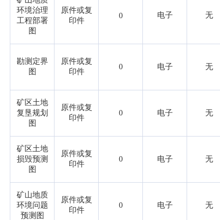
环境治理
原件或复
电子
无
0
工程部署
印件
图
勘测定界
原件或复
0
电子
无
图
印件
矿区土地
原件或复
复垦规划
0
电子
无
印件
图
矿区土地
原件或复
损毁预测
0
电子
无
印件
图
矿山地质
原件或复
环境问题
0
电子
无
印件
预测图