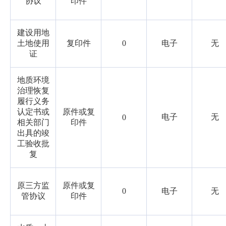
协议
印件
建设用地
土地使用
复印件
0
电子
无
证
地质环境
治理恢复
履行义务
认定书或
原件或复
电子
无
0
相关部门
印件
出具的竣
工验收批
复
原三方监
原件或复
0
电子
无
管协议
印件