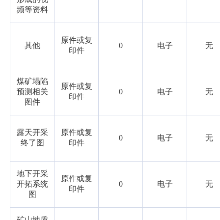
频等资料
原件或复
其他
0
电子
无
印件
煤矿塌陷
原件或复
预测相关
0
电子
无
印件
图件
露天开采
原件或复
0
电子
无
终了图
印件
地下开采
原件或复
开拓系统
0
电子
无
印件
图
矿山地质