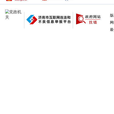
版
网
最