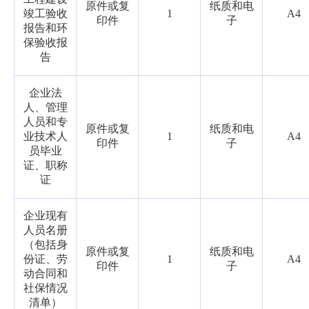
原件或复
纸质和电
竣工验收
1
A4
印件
子
报告和环
保验收报
告
企业法
人、管理
人员和专
原件或复
纸质和电
业技术人
1
A4
印件
子
员毕业
证、职称
证
企业现有
人员名册
（包括身
原件或复
纸质和电
份证、劳
1
A4
印件
子
动合同和
社保情况
清单）