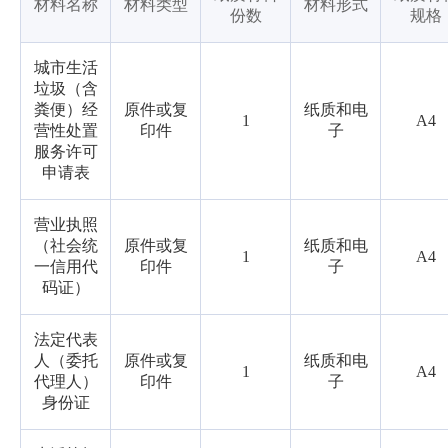
材料名称
材料类型
材料形式
份数
规格
城市生活
垃圾（含
粪便）经
原件或复
纸质和电
1
A4
营性处置
印件
子
服务许可
申请表
营业执照
（社会统
原件或复
纸质和电
1
A4
一信用代
印件
子
码证）
法定代表
人（委托
原件或复
纸质和电
1
A4
代理人）
印件
子
身份证