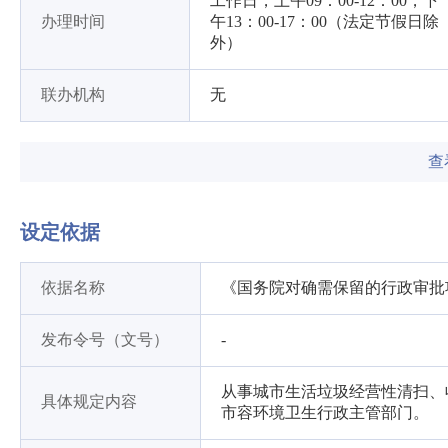
工作日，上午09：00-12：00，下
办理时间
午13：00-17：00（法定节假日除
外）
联办机构
无
查
设定依据
依据名称
《国务院对确需保留的行政审批
发布令号（文号）
-
从事城市生活垃圾经营性清扫、
具体规定内容
市容环境卫生行政主管部门。