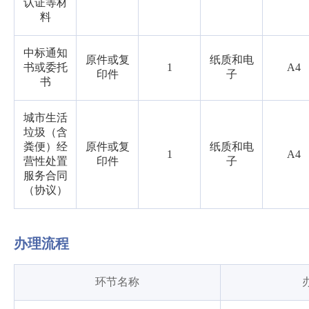
认证等材
料
中标通知
原件或复
纸质和电
书或委托
1
A4
印件
子
书
城市生活
垃圾（含
粪便）经
原件或复
纸质和电
1
A4
营性处置
印件
子
服务合同
（协议）
办理流程
环节名称