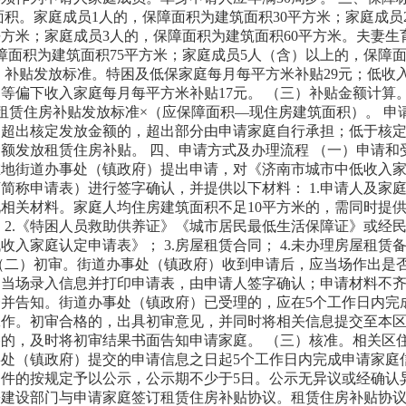
面积。家庭成员1人的，保障面积为建筑面积30平方米；家庭成员
平方米；家庭成员3人的，保障面积为建筑面积60平方米。夫妻生
障面积为建筑面积75平方米；家庭成员5人（含）以上的，保障
二）补贴发放标准。特困及低保家庭每月每平方米补贴29元；低收
中等偏下收入家庭每月每平方米补贴17元。 （三）补贴金额计算
租赁住房补贴发放标准×（应保障面积—现住房建筑面积）。 申
，超出核定发放金额的，超出部分由申请家庭自行承担；低于核
额发放租赁住房补贴。 四、申请方式及办理流程 （一）申请和
在地街道办事处（镇政府）提出申请，对《济南市城市中低收入
简称申请表）进行签字确认，并提供以下材料： 1.申请人及家
相关材料。家庭人均住房建筑面积不足10平方米的，需同时提
 2.《特困人员救助供养证》《城市居民最低生活保障证》或经
收入家庭认定申请表》； 3.房屋租赁合同； 4.未办理房屋租赁
（二）初审。街道办事处（镇政府）收到申请后，应当场作出是
，当场录入信息并打印申请表，由申请人签字确认；申请材料不
并告知。街道办事处（镇政府）已受理的，应在5个工作日内完
工作。初审合格的，出具初审意见，并同时将相关信息提交至本
的，及时将初审结果书面告知申请家庭。 （三）核准。相关区
处（镇政府）提交的申请信息之日起5个工作日内完成申请家庭
件的按规定予以公示，公示期不少于5日。公示无异议或经确认
乡建设部门与申请家庭签订租赁住房补贴协议。租赁住房补贴协