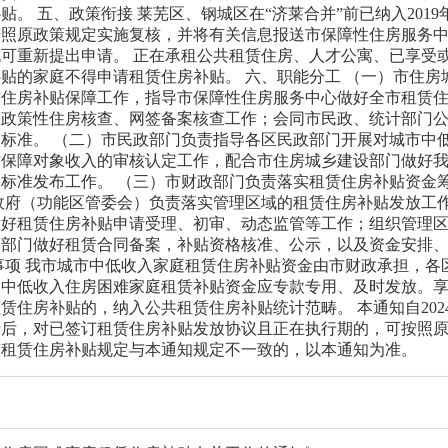
。 五、政策衔接 莱芜区、钢城区在“济莱合并”前已纳入2019
按照原政策规定实施复核，并将有关信息报送市保障性住房服务
可重新提出申请。 正在承租公共租赁住房、人才公寓、已享受
贴的家庭不得申请租赁住房补贴。 六、职能分工 （一）市住房
赁住房补贴保障工作，指导市保障性住房服务中心做好全市租赁
、政策性住房核查、网签备案核查工作；会同市民政、统计部门
标准。 （二）市民政部门负责指导各区民政部门开展对城市中
贴保障对象收入的审核认定工作，配合市住房城乡建设部门做好
标准发布工作。 （三）市财政部门负责落实租赁住房补贴资金
政府（功能区管委会）负责落实管理区域的租赁住房补贴发放工
做好租赁住房补贴申请受理、初审、动态监管等工作；组织管理
关部门做好租赁合同备案，补贴资格核准、公示，以及资金安排
事项 我市城市中低收入家庭租赁住房补贴资金由市财政承担，各
的中低收入住房困难家庭租赁补贴资金应专款专用、及时发放。
赁住房补贴的，纳入公共租赁住房补贴统计范畴。 本通知自2024
行后，对已签订租赁住房补贴发放协议且正在执行期的，可按照
有租赁住房补贴规定与本通知规定不一致的，以本通知为准。