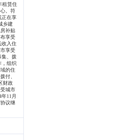
年租赁住
中心。符
或正在享
城乡建
住房补贴
公布享受
低收入住
我市享受
筹集、拨
作，组织
区域的住
、拨付、
区财政
享受城市
年11月
原协议继