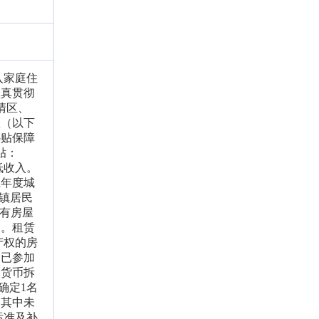
入家庭住
认真贯彻
清区、
区（以下
补贴保障
贴：
低收入。
上年度城
镇居民
自有房屋
题。租赁
产权的房
；已参加
受货币拆
确定1名
，其中未
标准及补