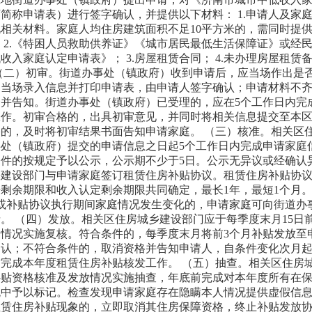
简称申请表）进行签字确认，并提供以下材料： 1.申请人及家
相关材料。家庭人均住房建筑面积不足10平方米的，需同时提
 2.《特困人员救助供养证》《城市居民最低生活保障证》或经
收入家庭认定申请表》； 3.房屋租赁合同； 4.未办理房屋租赁
（二）初审。街道办事处（镇政府）收到申请后，应当场作出是
，当场录入信息并打印申请表，由申请人签字确认；申请材料不
并告知。街道办事处（镇政府）已受理的，应在5个工作日内完
工作。初审合格的，出具初审意见，并同时将相关信息提交至本
的，及时将初审结果书面告知申请家庭。 （三）核准。相关区
处（镇政府）提交的申请信息之日起5个工作日内完成申请家庭
件的按规定予以公示，公示期不少于5日。公示无异议或经确认
乡建设部门与申请家庭签订租赁住房补贴协议。租赁住房补贴协
剩余期限和收入认定剩余期限共同确定，最长1年，最短1个月。
或补贴协议执行期间家庭情况发生变化的，申请家庭可向街道办
。 （四）发放。相关区住房城乡建设部门应于每季度末月15日前
情况实施复核。符合条件的，每季度末月将前3个月补贴发放至
确认；不符合条件的，取消资格并告知申请人，自条件变化次月
日前完成本年度租赁住房补贴核发工作。 （五）抽查。相关区住房
补贴资格核准及发放情况实施抽查，年底前完成对本年度所有在
统中予以标记。检查发现申请家庭存在隐瞒本人情况提供虚假信
租赁住房补贴现象的，立即取消其住房保障资格，终止补贴发放