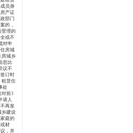
庭成员身
供房产证
民政部门
备案的，
否受理的
齐全或不
成对申
区住房城
住房城乡
信息比
异议不
议签订时
 租赁住
事处
对前3
申请人
起不再发
城乡建设
保家庭的
息或材
协议，并