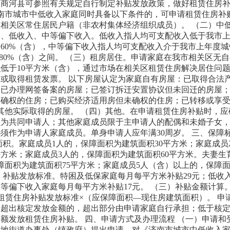
、商河县可参照有关规定自行制定补贴发放政策，做好租赁住房
济南市城市中低收入家庭同时具备以下条件的，可申请租赁住房补
相关区常住居民户籍（非农村集体经济组织成员）。 （二）中
困、低收入、中等偏下收入。低收入指人均可支配收入低于我市
60%（含），中等偏下收入指人均可支配收入介于我市上年度城
至80%（含）之间。 （三）租房居住。申请家庭在我市相关区无
低于10平方米（含），通过市场在相关区租赁住房解决居住问
或取得租赁发票。 以下房屋认定为家庭自有房屋：已取得合法
；已办理网签备案的房屋；已签订拆迁安置协议但未回迁的房屋
记确权的住房；已购买经济适用房但未确权的住房；已转移或享
其他实际取得的房屋。 （四）其他。在申请租赁住房补贴时，应
员为共同申请人；其他家庭成员限于主申请人的配偶和未婚子女
必须作为申请人家庭成员。单身申请人应年满30周岁。 三、保障
面积。家庭成员1人的，保障面积为建筑面积30平方米；家庭成员
平方米；家庭成员3人的，保障面积为建筑面积60平方米。夫妻生
障面积为建筑面积75平方米；家庭成员5人（含）以上的，保障
二）补贴发放标准。特困及低保家庭每月每平方米补贴29元；低收
中等偏下收入家庭每月每平方米补贴17元。 （三）补贴金额计算
租赁住房补贴发放标准×（应保障面积—现住房建筑面积）。 申
，超出核定发放金额的，超出部分由申请家庭自行承担；低于核
额发放租赁住房补贴。 四、申请方式及办理流程 （一）申请和
在地街道办事处（镇政府）提出申请，对《济南市城市中低收入