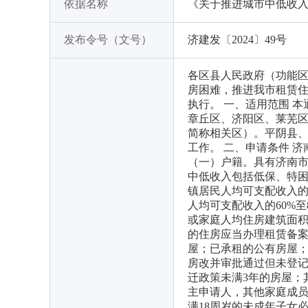
依据名称
《关于推进城市中低收
发布令号（文号）
济建发〔2024〕49号
各区县人民政府（功能区
房困难，推进我市租赁
执行。 一、适用范围 
章丘区、济阳区、莱芜
简称相关区）。平阴县
工作。 二、申请条件 
（一）户籍。具有济南市
中低收入包括低保、特
镇居民人均可支配收入的
人均可支配收入的60%
或家庭人均住房建筑面积
的住房应当办理租赁备案
屋；已承租的公有房屋
房改并审批通过但未登
迁政策未满3年的房屋；
主申请人，其他家庭成
满18周岁的未成年子女