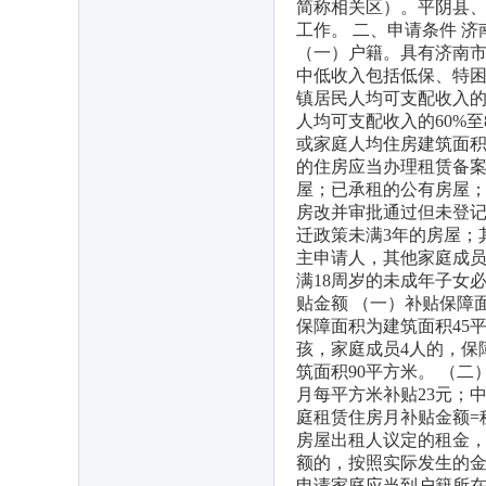
简称相关区）。平阴县
工作。 二、申请条件 
（一）户籍。具有济南市
中低收入包括低保、特
镇居民人均可支配收入的
人均可支配收入的60%
或家庭人均住房建筑面积
的住房应当办理租赁备案
屋；已承租的公有房屋
房改并审批通过但未登
迁政策未满3年的房屋；
主申请人，其他家庭成
满18周岁的未成年子女
贴金额 （一）补贴保障
保障面积为建筑面积45
孩，家庭成员4人的，保
筑面积90平方米。 （
月每平方米补贴23元；
庭租赁住房月补贴金额=
房屋出租人议定的租金
额的，按照实际发生的金
申请家庭应当到户籍所