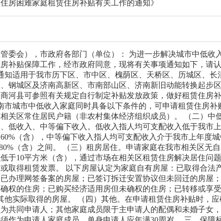
入住房困难家庭租赁住房补贴有关工作的通知》
管委会），市政府各部门（单位）： 为进一步解决城市中低收
住房补贴保障工作，经市政府同意，现将有关事项通知如下，请
本通知适用于我市历下区、市中区、槐荫区、天桥区、历城区、长
区、钢城区及济南高新区、市南部山区、济南新旧动能转换起步
、商河县可参照有关规定自行制定补贴发放政策，做好租赁住房
济南市城市中低收入家庭同时具备以下条件的，可申请租赁住房补
相关区常住居民户籍（非农村集体经济组织成员）。 （二）中
困、低收入、中等偏下收入。低收入指人均可支配收入低于我市
60%（含），中等偏下收入指人均可支配收入介于我市上年度城
至80%（含）之间。 （三）租房居住。申请家庭在我市相关区无
低于10平方米（含），通过市场在相关区租赁住房解决居住问
或取得租赁发票。 以下房屋认定为家庭自有房屋：已取得合法
；已办理网签备案的房屋；已签订拆迁安置协议但未回迁的房屋
记确权的住房；已购买经济适用房但未确权的住房；已转移或享
其他实际取得的房屋。 （四）其他。在申请租赁住房补贴时，应
员为共同申请人；其他家庭成员限于主申请人的配偶和未婚子女
必须作为申请人家庭成员。单身申请人应年满30周岁。 三、保障