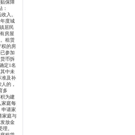
补贴保障
贴：
低收入。
上年度城
镇居民
自有房屋
题。租赁
产权的房
；已参加
受货币拆
确定1名
，其中未
标准及补
2人的，
育多
面积为建
入家庭每
。申请家
请家庭与
定发放金
受理。
家庭租赁