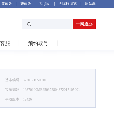
简体版
|
繁体版
|
English
|
无障碍浏览
|
网站群
一网通办
客服
预约取号
基本编码：37201710500101
实施编码：19370100MB250372804372017105001
事项版本：12426