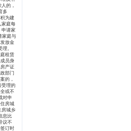
2人的，
育多
面积为建
入家庭每
。申请家
请家庭与
定发放金
受理。
家庭租赁
庭成员身
供房产证
民政部门
备案的，
否受理的
齐全或不
成对申
区住房城
住房城乡
信息比
异议不
议签订时