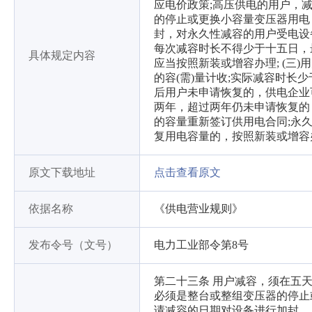
应电价政策;高压供电的用户，
的停止或更换小容量变压器用电
封，对永久性减容的用户受电设备
每次减容时长不得少于十五日，
具体规定内容
应当按照新装或增容办理; (三
的容(需)量计收;实际减容时长
后用户未申请恢复的，供电企业
两年，超过两年仍未申请恢复的，
的容量重新签订供用电合同;永
复用电容量的，按照新装或增容
原文下载地址
点击查看原文
依据名称
《供电营业规则》
发布令号（文号）
电力工业部令第8号
第二十三条 用户减容，须在五
必须是整台或整组变压器的停止
请减容的日期对设备进行加封。