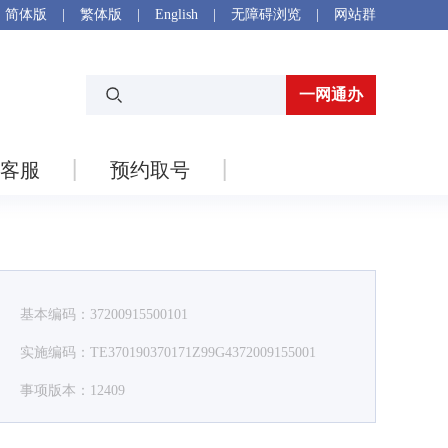
简体版
|
繁体版
|
English
|
无障碍浏览
|
网站群
一网通办
客服
预约取号
基本编码：37200915500101
实施编码：TE370190370171Z99G4372009155001
事项版本：12409