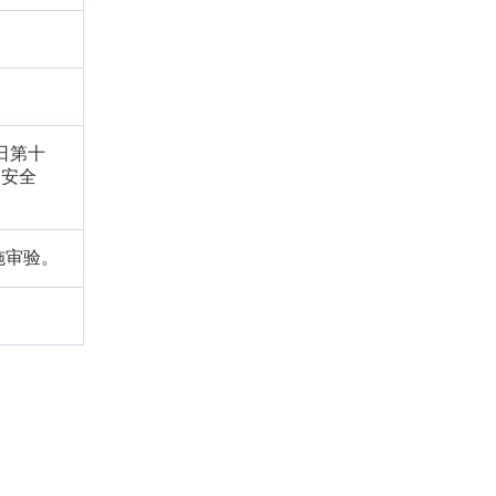
9日第十
通安全
施审验。