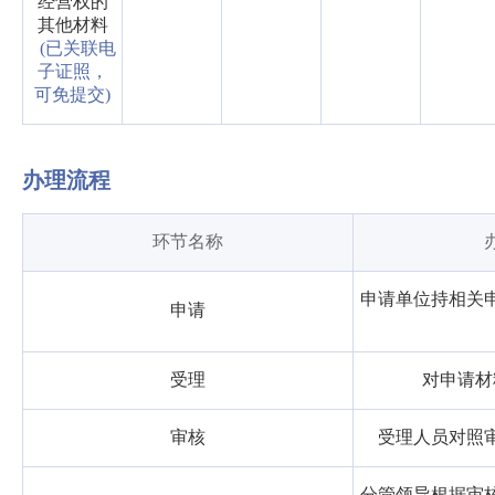
经营权的
其他材料
(已关联电
子证照，
可免提交)
办理流程
环节名称
申请单位持相关
申请
受理
对申请材
审核
受理人员对照
分管领导根据审