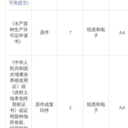
可免提交)
《水产苗
种生产许
纸质和电
原件
7
A4
可证申请
子
书》
《中华人
民共和国
水域滩涂
养殖使用
证》或
《农村土
地承包经
营权证
原件或复
纸质和电
2
A4
书》或证
印件
子
明苗种场
所有权、