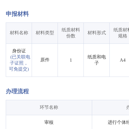
申报材料
纸质材料
纸质材
材料名称
材料类型
材料形式
份数
规格
身份证
(已关联电
纸质和电
原件
1
A4
子证照，
子
可免提交)
办理流程
环节名称
审核
进行个体