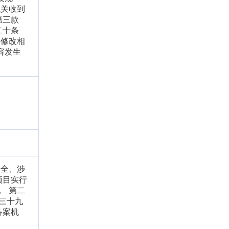
机关收到
第三款
二十条
并修改相
容发生
安全、涉
项目实行
。 第二
三十九
备案机