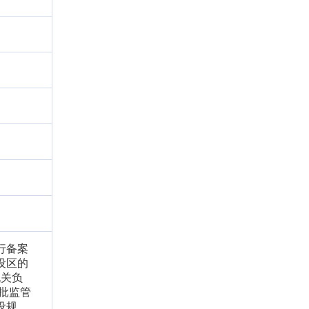
行备案
设区的
机关负
批监管
设规