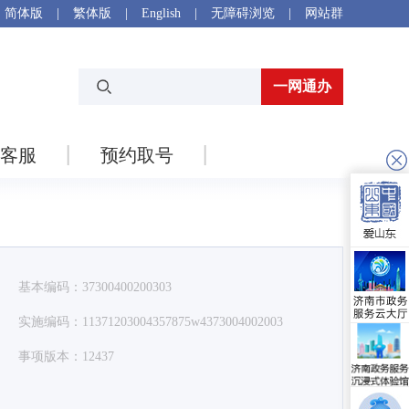
简体版
|
繁体版
|
English
|
无障碍浏览
|
网站群
一网通办
客服
预约取号
、
基本编码：37300400200303
实施编码：11371203004357875w4373004002003
事项版本：12437