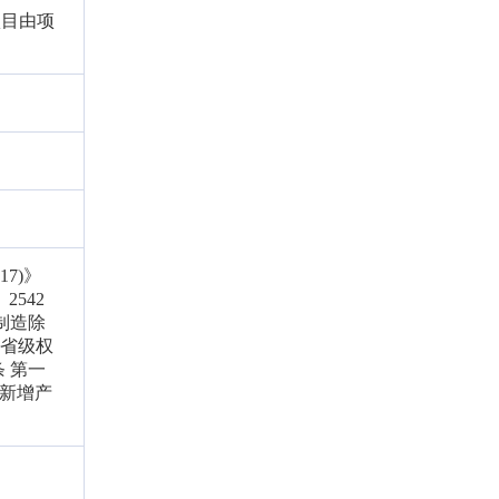
项目由项
7)》
2542
品制造除
案省级权
 第一
不新增产