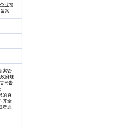
的企业投
门备案。
备案管
民政府规
信息告
；
息的真
不齐全
或者通