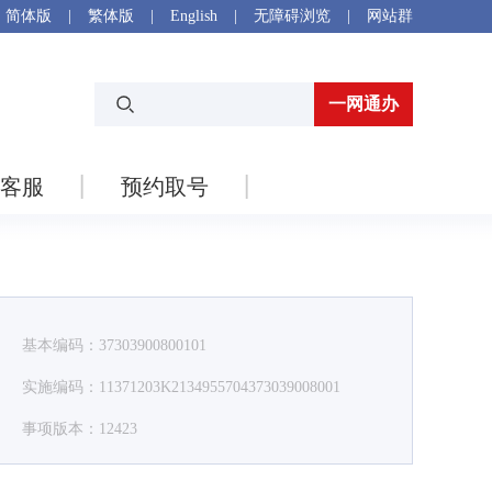
简体版
|
繁体版
|
English
|
无障碍浏览
|
网站群
一网通办
客服
预约取号
基本编码：37303900800101
实施编码：11371203K2134955704373039008001
事项版本：12423