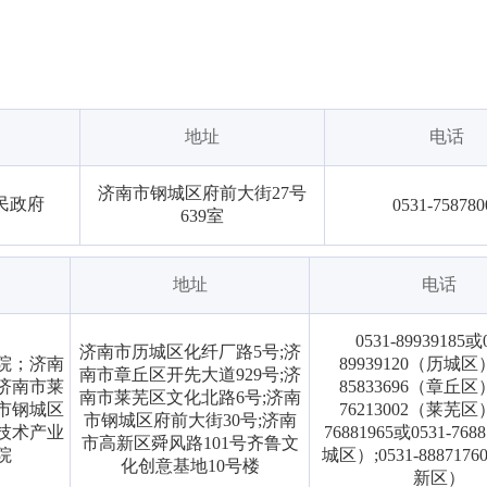
地址
电话
济南市钢城区府前大街27号
民政府
0531-758780
639室
地址
电话
0531-89939185或
济南市历城区化纤厂路5号;济
院；济南
89939120（历城区）;
南市章丘区开先大道929号;济
济南市莱
85833696（章丘区）;
南市莱芜区文化北路6号;济南
市钢城区
76213002（莱芜区）;
市钢城区府前大街30号;济南
技术产业
76881965或0531-76
市高新区舜风路101号齐鲁文
院
城区）;0531-88871
化创意基地10号楼
新区）