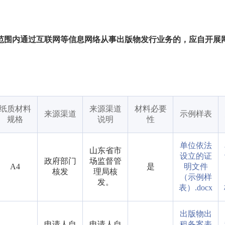
范围内通过互联网等信息网络从事出版物发行业务的，应自开展
纸质材料
来源渠道
材料必要
来源渠道
示例样表
规格
说明
性
单位依法
山东省市
设立的证
政府部门
场监督管
A4
是
明文件
核发
理局核
（示例样
发。
表）.docx
出版物出
申请人自
申请人自
租备案表