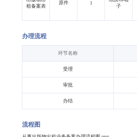
原件
1
租备案表
子
办理流程
环节名称
受理
审批
办结
流程图
从事出版物出租业务备案办理流程图.png