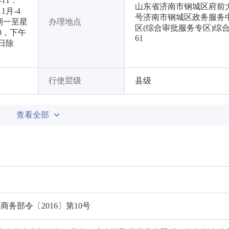
11：
山东省济南市钢城区府前大
1月-4
号济南市钢城区政务服务中
期一至星
办理地点
区(综合审批服务专区)综合
30，下午
61
假日除
行使层级
县级
查看全部
》
务部令〔2016〕第10号