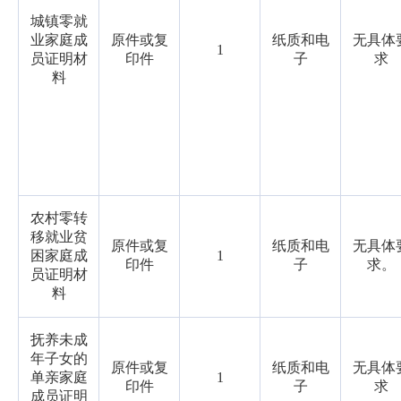
城镇零就
业家庭成
原件或复
纸质和电
无具体
1
员证明材
印件
子
求
料
农村零转
移就业贫
原件或复
纸质和电
无具体
困家庭成
1
印件
子
求。
员证明材
料
抚养未成
年子女的
原件或复
纸质和电
无具体
单亲家庭
1
印件
子
求
成员证明