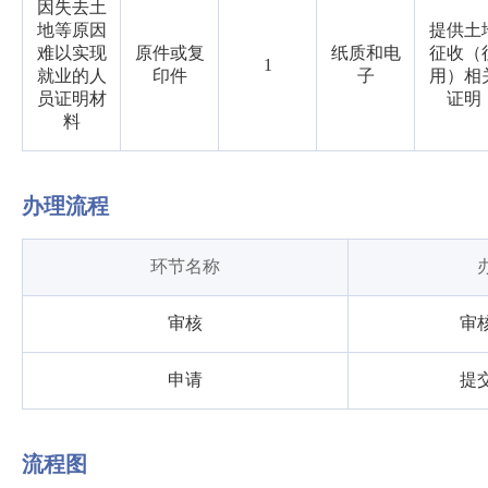
因失去土
地等原因
提供土
难以实现
原件或复
纸质和电
征收（
1
就业的人
印件
子
用）相
员证明材
证明
料
办理流程
环节名称
审核
审
申请
提
流程图