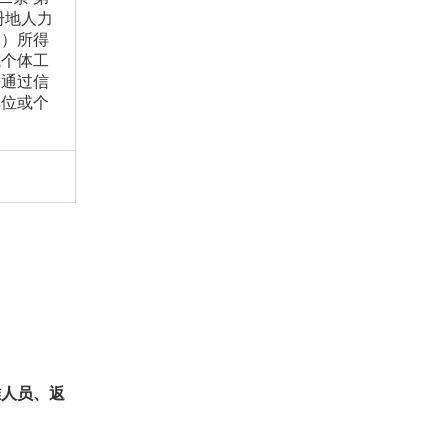
册地人力
人）所得
或个体工
法通过信
单位或个
难人员、返