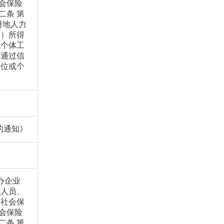
会保险
二条 第
册地人力
人）所得
或个体工
法通过信
单位或个
的通知》
办企业
难人员、
工社会保
会保险
二条 第