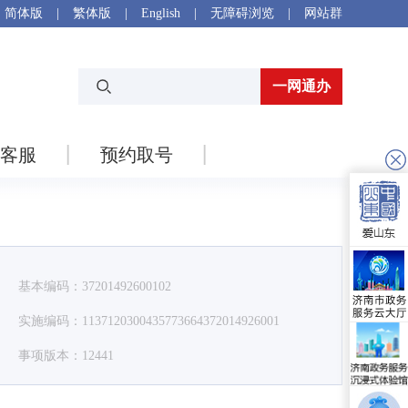
简体版
|
繁体版
|
English
|
无障碍浏览
|
网站群
一网通办
客服
预约取号
基本编码：37201492600102
实施编码：1137120300435773664372014926001
事项版本：12441