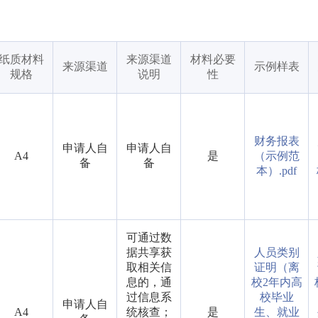
纸质材料
来源渠道
材料必要
来源渠道
示例样表
规格
说明
性
财务报表
申请人自
申请人自
A4
是
（示例范
备
备
本）.pdf
可通过数
据共享获
人员类别
取相关信
证明（离
息的，通
校2年内高
过信息系
校毕业
申请人自
A4
统核查；
是
生、就业