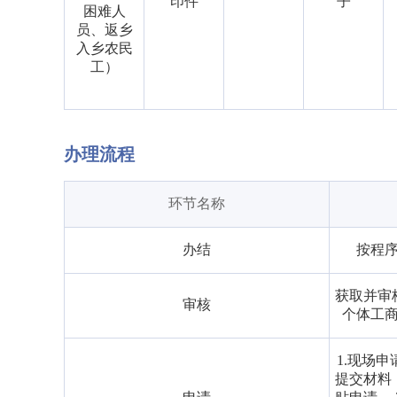
印件
子
困难人
员、返乡
入乡农民
工）
办理流程
环节名称
办结
按程
获取并审
审核
个体工
1.现场
提交材料