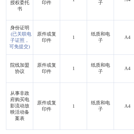
授权委托
印件
子
书
身份证明
(已关联电
原件或复
纸质和电
1
A4
子证照，
印件
子
可免提交)
院线加盟
原件或复
纸质和电
1
A4
协议
印件
子
从事非政
府购买电
原件或复
纸质和电
影流动放
1
A4
印件
子
映活动备
案表