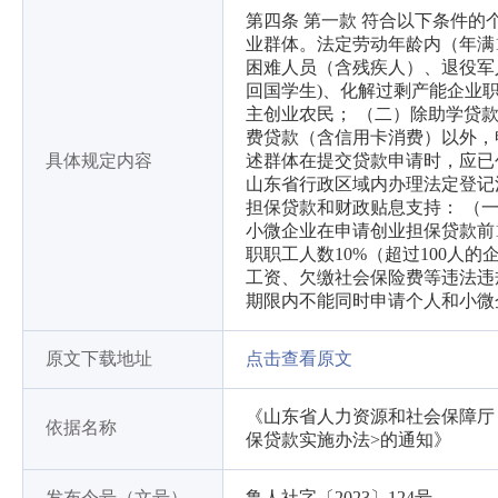
第四条 第一款 符合以下条件的
业群体。法定劳动年龄内（年满
困难人员（含残疾人）、退役军
回国学生)、化解过剩产能企业
主创业农民； （二）除助学贷
费贷款（含信用卡消费）以外，
具体规定内容
述群体在提交贷款申请时，应已
山东省行政区域内办理法定登记
担保贷款和财政贴息支持： （
小微企业在申请创业担保贷款前
职职工人数10%（超过100人
工资、欠缴社会保险费等违法违
期限内不能同时申请个人和小微
原文下载地址
点击查看原文
《山东省人力资源和社会保障厅
依据名称
保贷款实施办法>的通知》
发布令号（文号）
鲁人社字〔2023〕124号