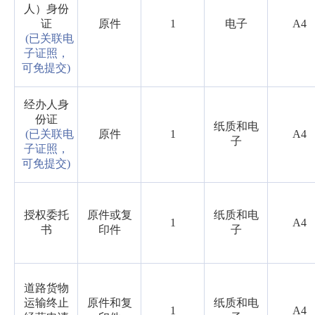
人）身份
证
原件
1
电子
A4
(已关联电
子证照，
可免提交)
经办人身
份证
纸质和电
(已关联电
原件
1
A4
子
子证照，
可免提交)
授权委托
原件或复
纸质和电
1
A4
书
印件
子
道路货物
运输终止
原件和复
纸质和电
1
A4