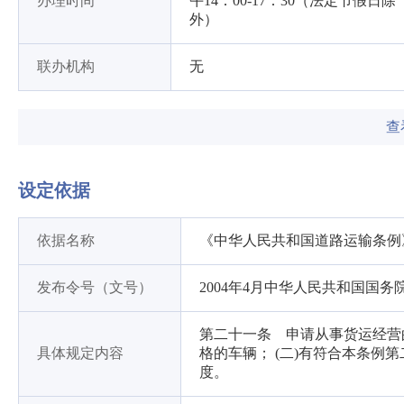
办理时间
午14：00-17：30（法定节假日除
外）
联办机构
无
查
设定依据
依据名称
《中华人民共和国道路运输条例
发布令号（文号）
2004年4月中华人民共和国国务院
第二十一条 申请从事货运经营
具体规定内容
格的车辆； (二)有符合本条例
度。