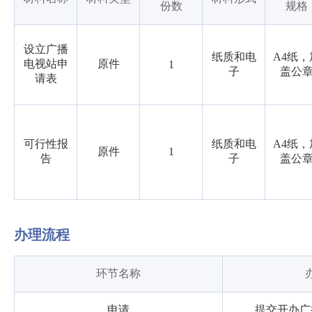
份数
规格
设立广播
纸质和电
A4纸，
电视站申
原件
1
子
盖公
请表
可行性报
纸质和电
A4纸，
原件
1
告
子
盖公
办理流程
环节名称
申请
提交开办广