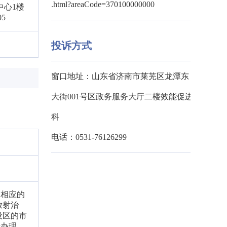
.html?areaCode=370100000000
中心1楼
5
投诉方式
窗口地址：山东省济南市莱芜区龙潭东
大街001号区政务服务大厅二楼效能促进
科
电话：0531-76126299
向相应的
放射治
设区的市
请办理。