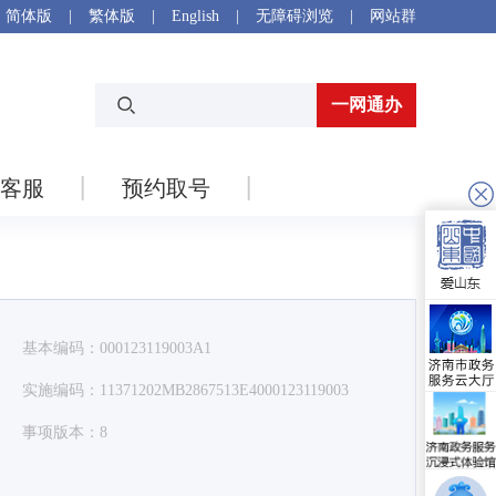
简体版
|
繁体版
|
English
|
无障碍浏览
|
网站群
一网通办
客服
预约取号
基本编码：000123119003A1
实施编码：11371202MB2867513E4000123119003
事项版本：8