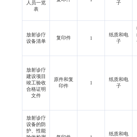
人员一览
子
表
放射诊疗
纸质和电
复印件
1
设备清单
子
放射诊疗
建设项目
原件和复
纸质和电
竣工验收
1
印件
子
合格证明
文件
放射诊疗
设备的防
护、性能
纸质和电