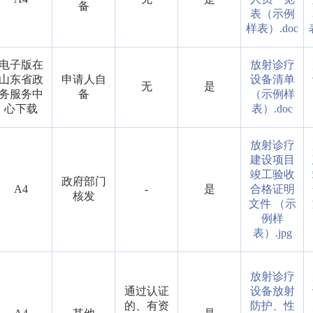
备
表（示例
样表）.doc
电子版在
放射诊疗
山东省政
申请人自
设备清单
无
是
务服务中
备
（示例样
心下载
表）.doc
放射诊疗
建设项目
竣工验收
政府部门
A4
-
是
合格证明
核发
文件 （示
例样
表）.jpg
放射诊疗
通过认证
设备放射
的、有资
防护、性