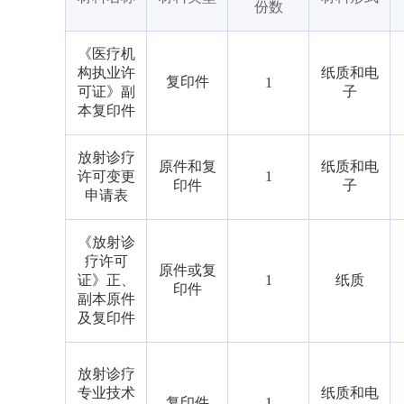
份数
《医疗机
构执业许
纸质和电
复印件
1
可证》副
子
本复印件
放射诊疗
原件和复
纸质和电
许可变更
1
印件
子
申请表
《放射诊
疗许可
原件或复
证》正、
1
纸质
印件
副本原件
及复印件
放射诊疗
专业技术
纸质和电
复印件
1