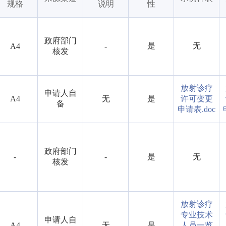
规格
说明
性
政府部门
是
无
A4
-
核发
放射诊疗
申请人自
A4
无
是
许可变更
备
申请表.doc
政府部门
-
-
是
无
核发
放射诊疗
专业技术
申请人自
A4
无
是
人员一览