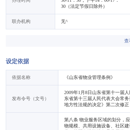
办理时间
30-11：30，下午14：00-17：
30（法定节假日除外）
联办机构
无^
查
设定依据
依据名称
《山东省物业管理条例》
2009年1月8日山东省第十一届
发布令号（文号）
东省第十三届人民代表大会常务
地方性法规的决定》第二次修正
第八条 物业服务区域的划分，
物规模、共用设施设备、社区建