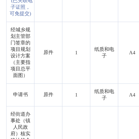
(已关联电
子证照，
可免提交)
经城乡规
划主管部
门签章的
项目规划
纸质和电
原件
1
A4
设计方案
子
（主要指
项目总平
面图）
纸质和电
申请书
原件
1
A4
子
经街道办
事处（镇
人民政
府）核实