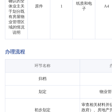
确认的全
纸质和电
体业主关
原件
1
A4
子
于划分既
有房屋物
业管理区
域的情况
说明
办理流程
环节名称
归档
划定
物业管
审查相关材料并
初步划定
政府）、房地产