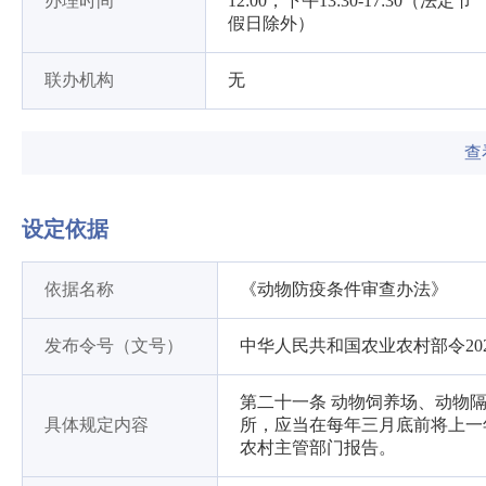
办理时间
12:00，下午13:30-17:30（法定节
假日除外）
联办机构
无
查
设定依据
依据名称
《动物防疫条件审查办法》
发布令号（文号）
中华人民共和国农业农村部令202
第二十一条 动物饲养场、动物
具体规定内容
所，应当在每年三月底前将上一
农村主管部门报告。