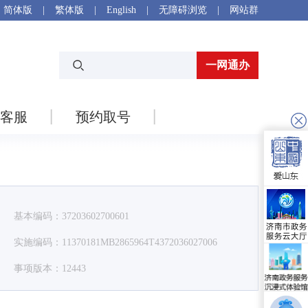
简体版
|
繁体版
|
English
|
无障碍浏览
|
网站群
一网通办
客服
预约取号
基本编码：37203602700601
实施编码：11370181MB2865964T4372036027006
事项版本：12443