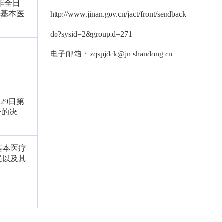
非全日
纳基本医
http://www.jinan.gov.cn/jact/front/sendback.
do?sysid=2&groupid=271
电子邮箱：zqspjdck@jn.shandong.cn
29日第
>的决
基本医疗
员以及其