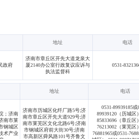
地址
电话
济南市章丘区开先大道龙泉大
民政府
厦2140办公室行政复议应诉与
0531-832136
执法监督科
地址
电话
0531-89939185或
济南市历城区化纤厂路5号;济
院；济南
89939120（历城区）;
南市章丘区开先大道929号;济
济南市莱
85833696（章丘区）;
南市莱芜区文化北路6号;济南
市钢城区
76213002（莱芜区）;
市钢城区府前大街30号;济南
技术产业
76881965或0531-76
市高新区舜风路101号齐鲁文