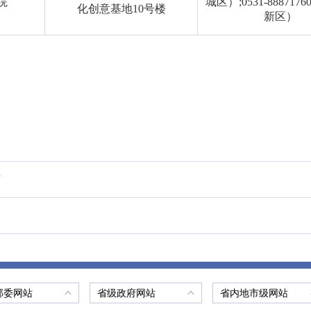
院
城区）;0531-88871
化创意基地10号楼
新区）
结
部委网站
省级政府网站
省内地市级网站