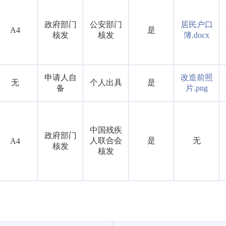
政府部门
公安部门
居民户口
A4
是
核发
核发
簿.docx
申请人自
改造前照
无
个人出具
是
备
片.png
中国残疾
政府部门
人联合会
是
无
A4
核发
核发