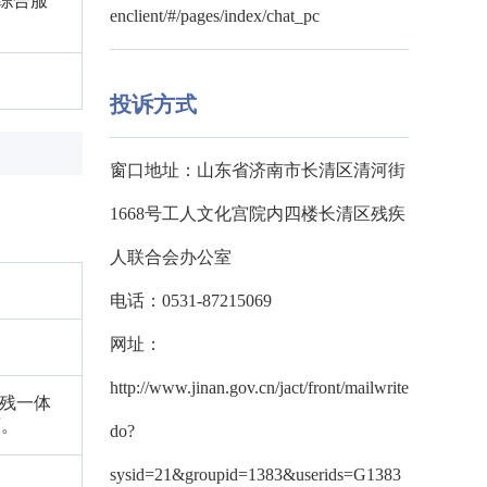
综合服
enclient/#/pages/index/chat_pc
投诉方式
窗口地址：山东省济南市长清区清河街
1668号工人文化宫院内四楼长清区残疾
人联合会办公室
电话：0531-87215069
网址：
http://www.jinan.gov.cn/jact/front/mailwrite.
老残一体
面。
do?
sysid=21&groupid=1383&userids=G1383