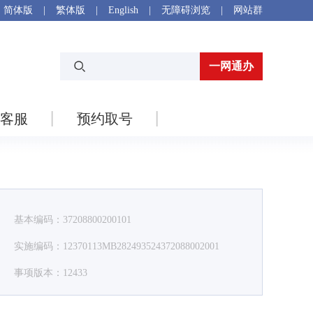
简体版
|
繁体版
|
English
|
无障碍浏览
|
网站群
一网通办
客服
预约取号
基本编码：37208800200101
实施编码：12370113MB282493524372088002001
事项版本：12433