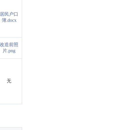
居民户口
簿.docx
改造前照
片.png
无