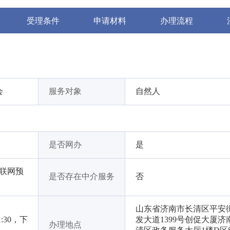
受理条件
申请材料
办理流程
会
服务对象
自然人
是否网办
是
互联网预
是否存在中介服务
否
山东省济南市长清区平安
:30，下
发大道1399号创促大厦济
办理地点