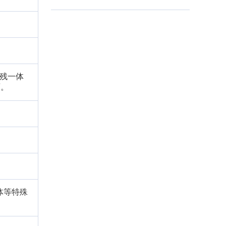
老残一体
面。
体等特殊