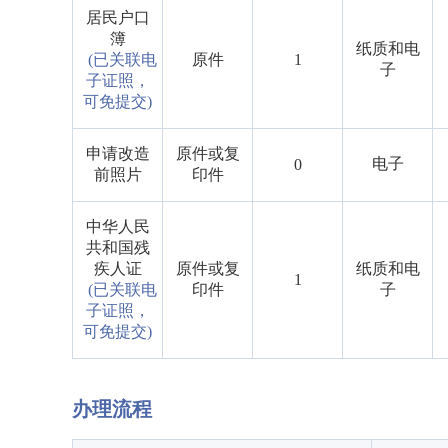
居民户口
簿
纸质和电
(已关联电
原件
1
子
子证照，
可免提交)
申请改造
原件或复
电子
0
前照片
印件
中华人民
共和国残
疾人证
原件或复
纸质和电
1
(已关联电
印件
子
子证照，
可免提交)
办理流程