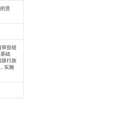
作的意
项审批链
的基础
两级行政
，实施