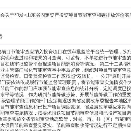
会关于印发<山东省固定资产投资项目节能审查和碳排放评价实
号
资项目节能审查应纳入投资项目在线审批监管平台统一管理，实
，实现审查过程和结果的可查询、可监督。不单独进行节能审查
目在线审批监管平台报送项目能源消费等情况。 第二十二条 管
行业主管部门强化节能审查事中事后监管，组织对项目节能审查
监督检查。日常监督检查工作应按照“双随机、一公开”原则开展
部门要依法依规履行节能监督管理职责，将节能审查实施情况作
理节能工作的部门应加强节能审查信息的统计分析，定期调度已
效水平等情况，作为研判节能降碳形势、开展节能降碳工作的重
）级管理节能工作的部门应定期逐级向省发展改革委报告本地区
项目节能审查信息和已投产项目调度数据。省发展改革委应定期
节能审查实施情况，按要求报送项目节能审查信息和已投产项目
展改革委实施全省节能审查动态监管，对省、市、县（区）节能审
重大项目节能审查意见落实、节能审查验收等情况进行不定期抽