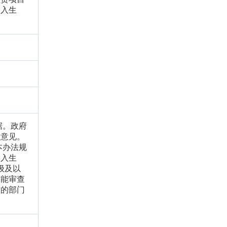
投入生
据。政府
查意见。
本办法规
投入生
级及以
节能审查
作的部门