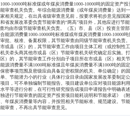
00-10000吨标准煤或年煤炭消费量1000-10000吨的固定资产
节能审查机关负责。年综合能源消费量（或年煤炭消费量）达到
国家相关规定，在出具省级审查意见前，按要求将初步意见报国
和省发展改革委负责节能审查的“两高”项目外，其他应进行节能
审查均由市级节能审查机关负责。（五）市、县（区）投资主管部
源消费量1000-10000吨标准煤或年煤炭消费量1000-10000
目审批、核准、备案权限，其节能审查由同级节能审查机关负责
上市或县（区）的，其节能审查工作由项目主体工程（或控制性
查机关牵头商其他市或县（区）节能审查机关研究确定后实施。
（区）的，其节能审查工作分别由子项目所在市或县（区）相关
能源消费量不满1000吨标准煤且年煤炭消费量不满1000吨的固
（保密事项范围及密级应由具备定密权限的机关、单位确定）的
简单、节能潜力小的行业（具体行业目录由国家发展改革委制定
资项目，可不单独编制节能报告。项目建设单位应对项目能源利
放水平等进行分析，在可行性研究报告或项目申请报告中明确表
单独进行节能审查的固定资产投资项目能耗说明和节能承诺》（
量、年煤炭消费量等内容，并按照相关节能标准、规范建设。节
节能审查，不再出具节能审查意见。