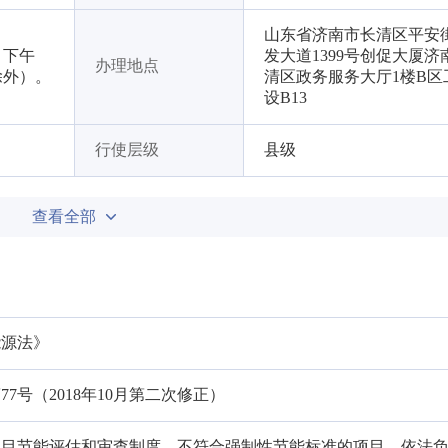
山东省济南市长清区平安
0，下午
发大道1399号创促大厦济
办理地点
日除外）。
清区政务服务大厅1楼B区
设B13
行使层级
县级
查看全部
能源法》
7号（2018年10月第二次修正）
项目节能评估和审查制度。不符合强制性节能标准的项目，依法