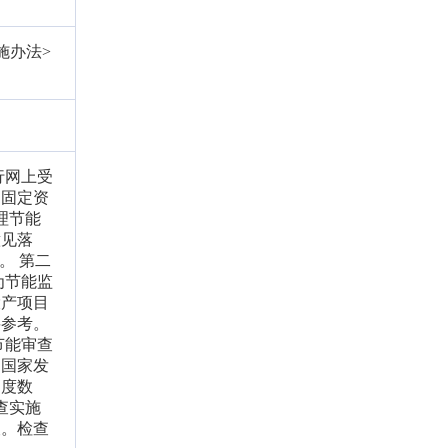
施办法>
行网上受
的固定资
理节能
意见落
。 第二
为节能监
投产项目
要参考。
节能审查
向国家发
调度数
查实施
查。检查