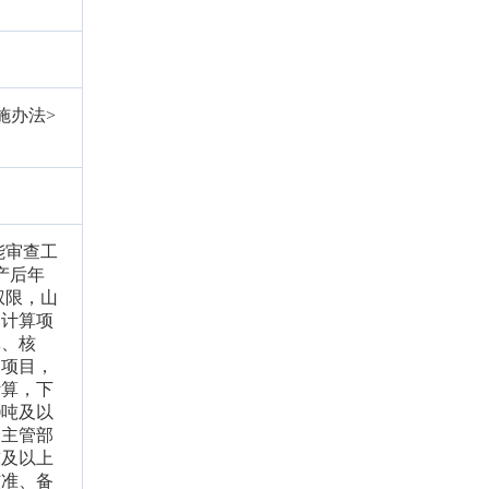
施办法>
能审查工
产后年
权限，山
期计算项
批、核
造项目，
计算，下
0吨及以
资主管部
吨及以上
核准、备