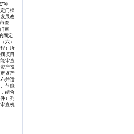
投资项
一定门槛
家发展改
审查
门审
吨的固定
。（六）
工程）所
打捆项目
节能审查
定资产投
固定资产
公布并适
用、节能
述，结合
附件）列
能审查机