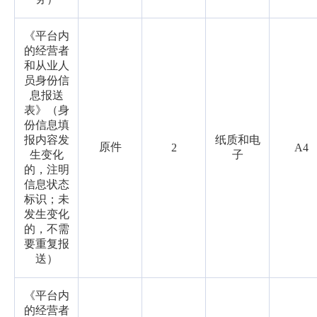
《平台内
的经营者
和从业人
员身份信
息报送
表》（身
份信息填
报内容发
纸质和电
原件
2
A4
生变化
子
的，注明
信息状态
标识；未
发生变化
的，不需
要重复报
送）
《平台内
的经营者