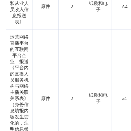
和从业人
纸质和电
原件
2
A4
员收入信
子
息报送
表》
运营网络
直播平台
的互联网
平台企
业，报送
《平台内
的直播人
员服务机
构与网络
主播关联
纸质和电
关系表》
原件
2
a4
子
（身份信
息填报内
容发生变
化的，注
明信息状