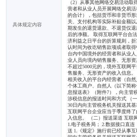
（2）从事其他网络交易活动取得
营者和从业人员开展网络交易活
的合计），包括货币和非货币形
关、支付机构等实际补贴金额以
具体规定内容
期发生的退货退款、不退货仅退
后的净额。 取得互联网平台合
济利益之日平台的折算规则，折
认时间为收讫销售款项或者取得
台内中国境外的经营者和从业人
业人员向境内销售服务、无形资
不超过5000元的，境外互联
售服务、无形资产的收入信息。
相关收入的平台内经营者（自然
个体工商户、自然人（以下简称
息报送表》（附件7），向主管
涉税信息的报送时间和方式 （
30日内向主管税务机关报送其
互联网平台企业应当于季度终了
入信息。 （二）报送渠道 互
1.电子税务局； 2.数据接口直
送 1.《规定》施行前已经从事互