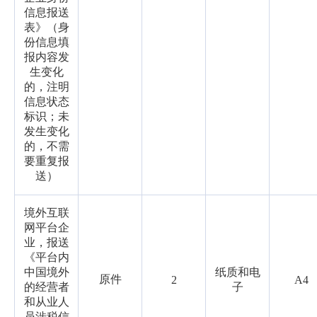
信息报送
表》（身
份信息填
报内容发
生变化
的，注明
信息状态
标识；未
发生变化
的，不需
要重复报
送）
境外互联
网平台企
业，报送
《平台内
中国境外
纸质和电
原件
2
A4
的经营者
子
和从业人
员涉税信