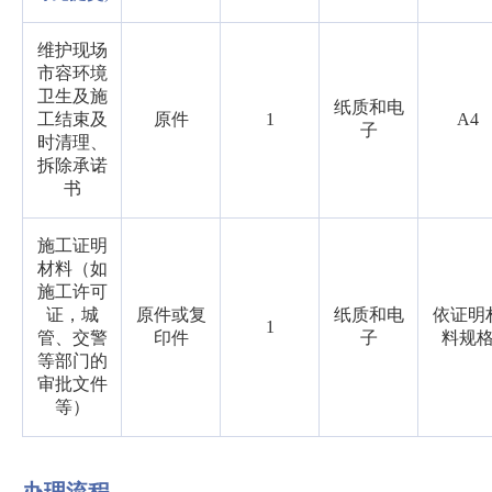
维护现场
市容环境
卫生及施
纸质和电
工结束及
原件
1
A4
子
时清理、
拆除承诺
书
施工证明
材料（如
施工许可
证，城
原件或复
纸质和电
依证明
1
管、交警
印件
子
料规
等部门的
审批文件
等）