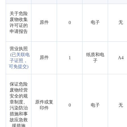
关于危险
废物收集
原件
电子
无
0
许可证的
申请报告
营业执照
(已关联电
纸质和电
原件
1
A4
子证照，
子
可免提交)
保证危险
废物经营
安全的规
章制度、
原件或复
0
电子
无
污染防治
印件
措施和事
故应急救
援措施