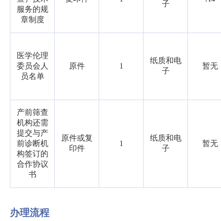
子
服务的规
章制度
医学伦理
纸质和电
委员会人
原件
1
暂无
子
员名单
产前筛查
机构还需
提交与产
原件或复
纸质和电
前诊断机
1
暂无
印件
子
构签订的
合作协议
书
办理流程