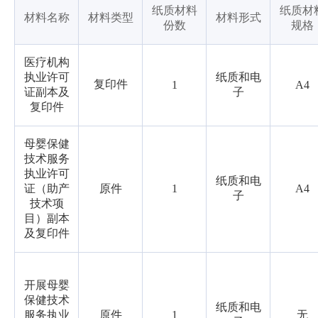
纸质材料
纸质材
材料名称
材料类型
材料形式
份数
规格
医疗机构
执业许可
纸质和电
复印件
1
A4
证副本及
子
复印件
母婴保健
技术服务
执业许可
纸质和电
证（助产
原件
1
A4
子
技术项
目）副本
及复印件
开展母婴
保健技术
纸质和电
服务执业
原件
1
无