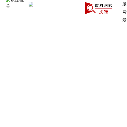
版
网
最