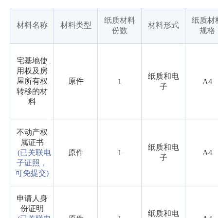
纸质材料
纸质材
材料名称
材料类型
材料形式
份数
规格
宅基地使
用权及房
纸质和电
屋所有权
原件
1
A4
子
转移的材
料
不动产权
属证书
纸质和电
(已关联电
原件
1
A4
子
子证照，
可免提交)
申请人身
份证明
纸质和电