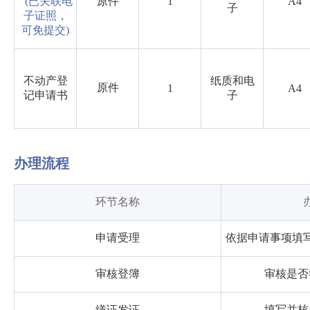
(已关联电
原件
1
A4
子
子证照，
可免提交)
不动产登
纸质和电
原件
1
A4
记申请书
子
办理流程
环节名称
申请受理
依据申请事项填
审核登簿
审核是否
缮证发证
填写并核