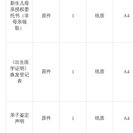
新生儿母
亲授权委
托书（非
原件
1
纸质
A4
母亲领
取）
《出生医
学证明》
原件
纸质
1
A4
换发登记
表
亲子鉴定
原件
纸质
1
A4
声明