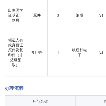
出生医学
证明正、
原件
纸质
2
A4
副页
领证人有
效身份证
原件及复
纸质和电
复印件
1
A4
印件（非
子
父母领
取）
办理流程
环节名称