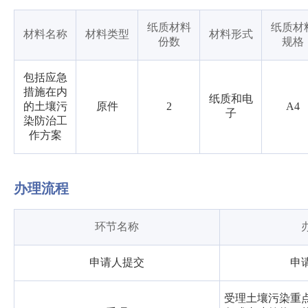
纸质材料
纸质材
材料名称
材料类型
材料形式
份数
规格
包括应急
措施在内
纸质和电
的土壤污
原件
2
A4
子
染防治工
作方案
办理流程
环节名称
申请人提交
申
受理土壤污染重