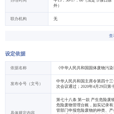
办理时间
午13：30-17：00（法定节假日除
外）
联办机构
无
查
设定依据
依据名称
《中华人民共和国固体废物污染
中华人民共和国主席令第四十三号
发布令号（文号）
次会议通过；2020年4月29
第七十八条 第一款 产生危险
危险废物管理台账，如实记录有
管部门申报危险废物的种类、产
具体规定内容