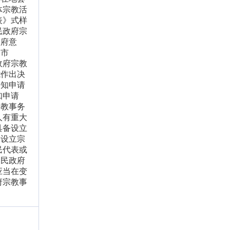
体宗教活
表》式样
民政府宗
政府意
，市
政府宗教
能作出决
告知申请
知申请
宗教事务
人有重大
具备设立
备设立宗
民代表或
人民政府
应当在变
府宗教事