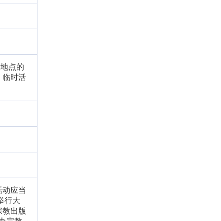
动地点的
 临时活
活动应当
举行大
宗教出版