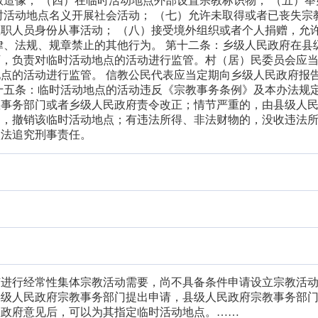
教造像； （四）在临时活动地点外部设置宗教标识物； （五）举
时活动地点名义开展社会活动； （七）允许未取得或者已丧失宗
职人员身份从事活动； （八）接受境外组织或者个人捐赠，允
律、法规、规章禁止的其他行为。 第十二条：乡级人民政府在县
下，负责对临时活动地点的活动进行监管。村（居）民委员会应
点的活动进行监管。 信教公民代表应当定期向乡级人民政府报
十五条：临时活动地点的活动违反《宗教事务条例》及本办法规
教事务部门或者乡级人民政府责令改正；情节严重的，由县级人
动，撤销该临时活动地点；有违法所得、非法财物的，没收违法
依法追究刑事责任。
有进行经常性集体宗教活动需要，尚不具备条件申请设立宗教活
县级人民政府宗教事务部门提出申请，县级人民政府宗教事务部
民政府意见后，可以为其指定临时活动地点。……