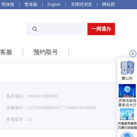
简体版
|
繁体版
|
English
|
无障碍浏览
|
网站群
一网通办
客服
预约取号
基本编码：00014110800002
实施编码：11370102MB2645777P4000141108000
事项版本：32