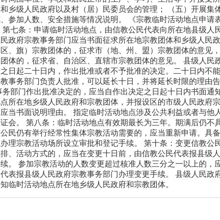
和乡级人民政府以及村（居）民委员会的管理； （五）开展集
、参加人数、安全措施等情况说明。 《宗教临时活动地点申请
 第七条：申请临时活动地点，由信教公民代表向所在地县级人
人民政府宗教事务部门应当书面征求所在地宗教团体和乡级人民
、区、旗）宗教团体的，征求市（地、州、盟）宗教团体的意见
团体的，征求省、自治区、直辖市宗教团体的意见。 县级人民
请之日起二十日内，作出批准或者不予批准的决定。二十日内不
宗教事务部门负责人批准，可以延长十日，并将延长时限的理由
事务部门作出批准决定的，应当自作出决定之日起十日内书面通
地点所在地乡级人民政府和宗教团体，并报设区的市级人民政府
应当书面说明理由。 指定临时活动地点涉及公共利益或者与他
证会。 第八条：临时活动地点有效期最长为三年。期满后仍不
教公民仍有举行经常性集体宗教活动需要的，应当重新申请。具
办理宗教活动场所设立审批和登记手续。 第十条：变更信教公
安排、活动方式的，应当在变更十日前，由信教公民代表报县级
续。 参加宗教活动的人数变更超过核准人数三分之一以上的，
代表报县级人民政府宗教事务部门办理变更手续。 县级人民政
告知临时活动地点所在地乡级人民政府和宗教团体。