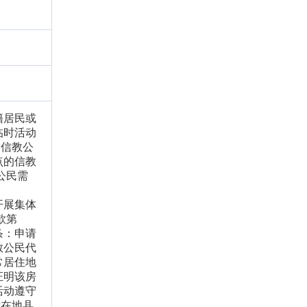
籍居民或
临时活动
名信教公
点的信教
公民需
；
开展集体
款第
条：申请
教公民代
常居住地
证明该房
活动遵守
所在地县