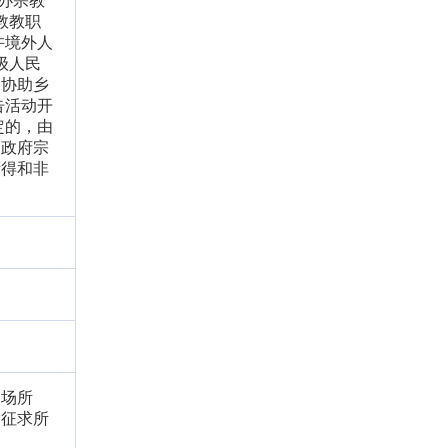
办宗教
教教职
许境外人
级人民
当协助乡
告活动开
定的，由
民政府宗
所得和非
动场所
门征求所