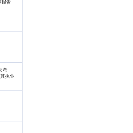
定报告
次考
销其执业