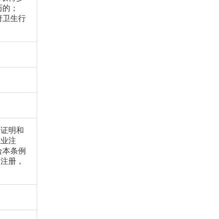
历的；
府卫生行
用证明和
执业注
合本条例
予注册，