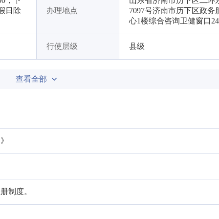
00，下
山东省济南市历下区二环
节假日除
办理地点
7097号济南市历下区政务
心1楼综合咨询卫健窗口2
行使层级
县级
查看全部
例》
注册制度。