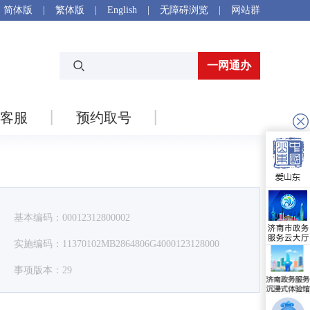
简体版
|
繁体版
|
English
|
无障碍浏览
|
网站群
一网通办
客服
预约取号
基本编码：00012312800002
实施编码：11370102MB2864806G4000123128000
事项版本：29