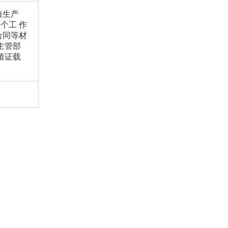
殖生产
个工 作
合同等材
主管部
殖证载