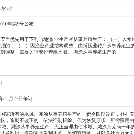
记办法》
2010年第9号公布
应当优先用于下列当地渔 业生产者从事养殖生产： （一）以水
源的； （二）因渔业产业结构调整，由捕捞业转产从事养殖业
划调整，需要另行安排养殖水域、 滩涂从事养殖生产的。
法》
5年12月27日修订
在国家所有的水域、滩涂从事养殖生产的，责令限期改正，补办
原状；逾期不改正的，依法强制拆除、代为恢复原状，所需费用
水域、滩涂从事养殖生产，无正当理由使水域、滩涂荒芜满一年
期开发利用；逾期未开发利用的，吊销养殖证，可以并处五万元