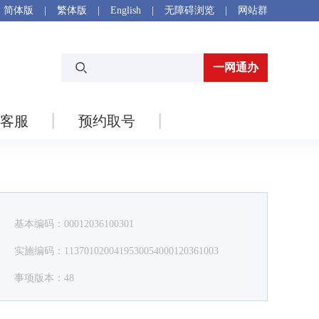
简体版
|
繁体版
|
English
|
无障碍浏览
|
网站群
一网通办
客服
预约取号
基本编码：00012036100301
实施编码：1137010200419530054000120361003
事项版本：48