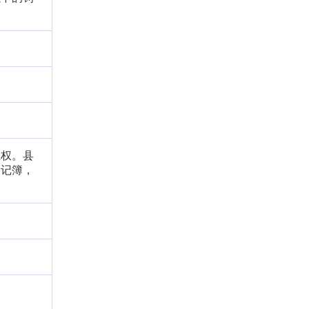
殖权。县
登记簿，