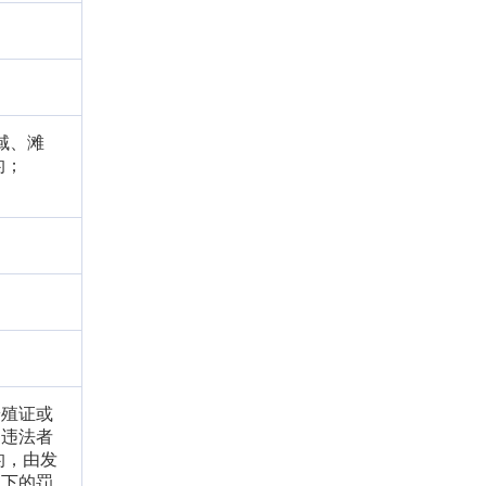
域、滩
的；
养殖证或
由违法者
的，由发
以下的罚