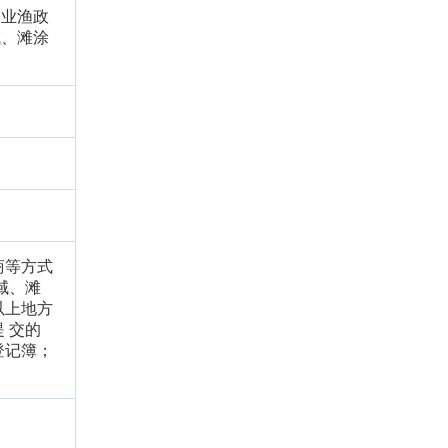
渔业渔政
域、滩涂
商等方式
域、滩
以上地方
 交的
登记簿；