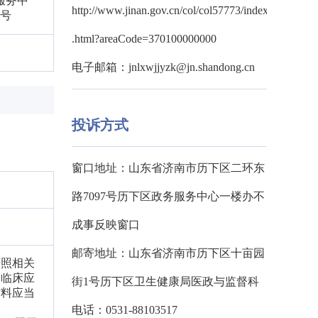
服务中
http://www.jinan.gov.cn/col/col57773/index
4号
.html?areaCode=370100000000
电子邮箱：jnlxwjjyzk@jn.shandong.cn
投诉方式
窗口地址：山东省济南市历下区二环东
路7097号历下区政务服务中心一楼办不
成事反映窗口
邮寄地址：山东省济南市历下区十亩园
按照相关
例临床应
街1号历下区卫生健康局医政与监督科
材料应当
；
电话：0531-88103517