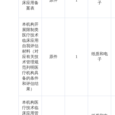
原件
1
床应用备
子
案表
本机构开
展限制类
医疗技术
临床应用
自我评估
材料（对
纸质和电
应有关技
原件
1
子
术管理规
范列明医
疗机构具
备的条件
和评估结
果）
本机构医
疗技术临
床应用管