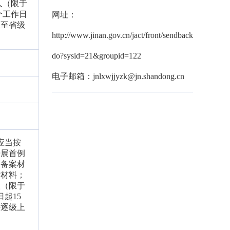
人（限于
个工作日
网址：
报至省级
http://www.jinan.gov.cn/jact/front/sendback.
do?sysid=21&groupid=122
电子邮箱：jnlxwjjyzk@jn.shandong.cn
应当按
开展首例
。备案材
估材料；
人（限于
起15
并逐级上