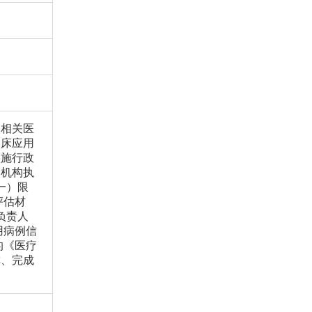
照相关医
临床应用
实施行政
疗机构执
一）限
评估材
负责人
用病例信
的《医疗
称、完成