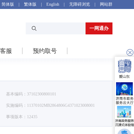
简体版
|
繁体版
|
English
|
无障碍浏览
|
网站群
一网通办
客服
预约取号
基本编码：37102300800101
实施编码：11370102MB2864806G4371023008001
事项版本：12435