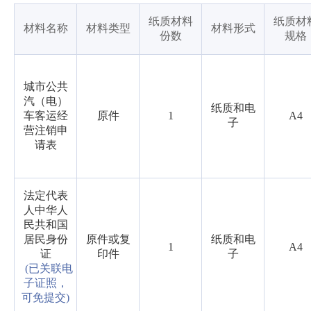
纸质材料
纸质材
材料名称
材料类型
材料形式
份数
规格
城市公共
汽（电）
纸质和电
车客运经
原件
1
A4
子
营注销申
请表
法定代表
人中华人
民共和国
居民身份
原件或复
纸质和电
1
A4
证
印件
子
(已关联电
子证照，
可免提交)