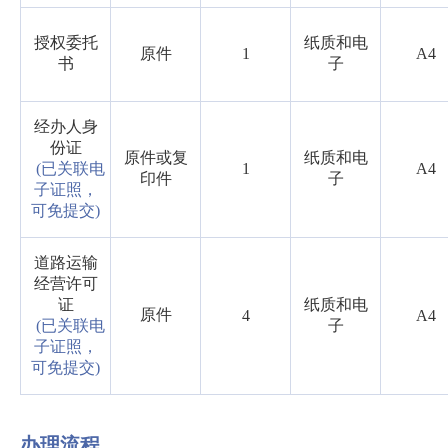
授权委托
纸质和电
原件
1
A4
书
子
经办人身
份证
原件或复
纸质和电
(已关联电
1
A4
印件
子
子证照，
可免提交)
道路运输
经营许可
证
纸质和电
原件
4
A4
(已关联电
子
子证照，
可免提交)
办理流程