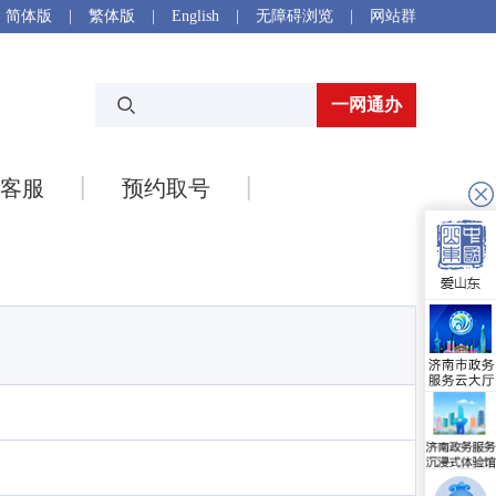
简体版
|
繁体版
|
English
|
无障碍浏览
|
网站群
一网通办
客服
预约取号