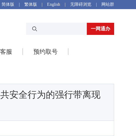
简体版
|
繁体版
|
English
|
无障碍浏览
|
网站群
一网通办
客服
预约取号
公共安全行为的强行带离现