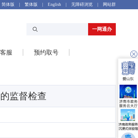
简体版
|
繁体版
|
English
|
无障碍浏览
|
网站群
一网通办
客服
预约取号
务的监督检查