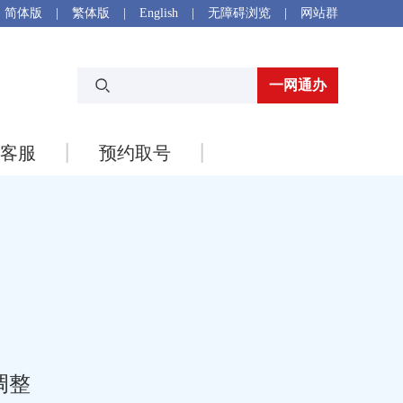
简体版
|
繁体版
|
English
|
无障碍浏览
|
网站群
一网通办
客服
预约取号
调整